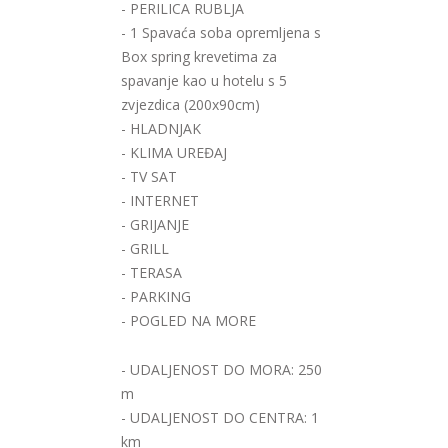
- PERILICA RUBLJA
- 1 Spavaća soba opremljena s
Box spring krevetima za
spavanje kao u hotelu s 5
zvjezdica (200x90cm)
- HLADNJAK
- KLIMA UREĐAJ
- TV SAT
- INTERNET
- GRIJANJE
- GRILL
- TERASA
- PARKING
- POGLED NA MORE
- UDALJENOST DO MORA: 250
m
- UDALJENOST DO CENTRA: 1
km