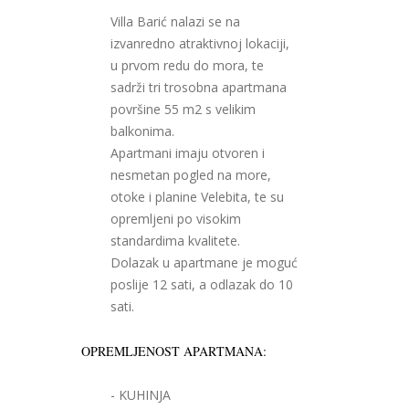
Villa Barić nalazi se na
izvanredno atraktivnoj lokaciji,
u prvom redu do mora, te
sadrži tri trosobna apartmana
površine 55 m2 s velikim
balkonima.
Apartmani imaju otvoren i
nesmetan pogled na more,
otoke i planine Velebita, te su
opremljeni po visokim
standardima kvalitete.
Dolazak u apartmane je moguć
poslije 12 sati, a odlazak do 10
sati.
OPREMLJENOST APARTMANA:
- KUHINJA